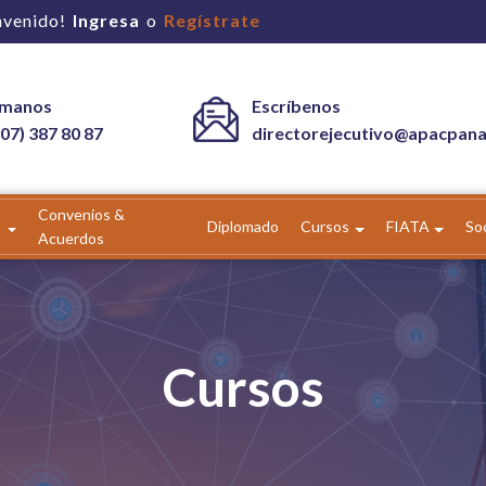
nvenido!
Ingresa
o
Regístrate
ámanos
Escríbenos
07) 387 80 87
directorejecutivo@apacpan
Convenios &
Diplomado
Cursos
FIATA
So
Acuerdos
Cursos