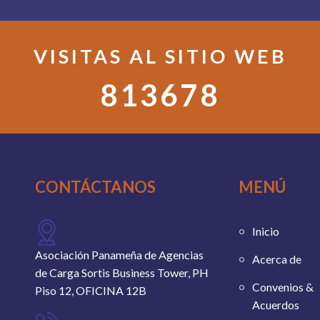
VISITAS AL SITIO WEB
813678
CONTÁCTANOS
MENÚ
Inicio
Asociación Panameña de Agencias
Acerca de
de Carga Sortis Business Tower, PH
Convenios &
Piso 12, OFICINA 12B
Acuerdos