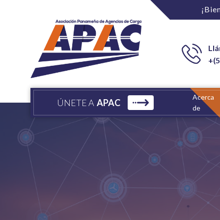
¡Bie
Ll
+(5
Acerca
ÚNETE A
APAC
de