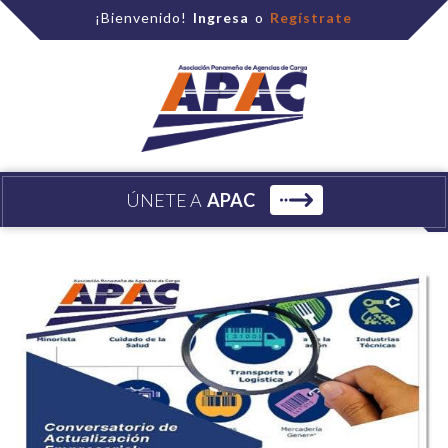
¡Bienvenido!
Ingresa
o
Regístrate
ÚNETE A
APAC